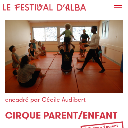
encadré par Cécile Audibert
CIRQUE PARENT/ENFANT
4/5 ans + 1 parent