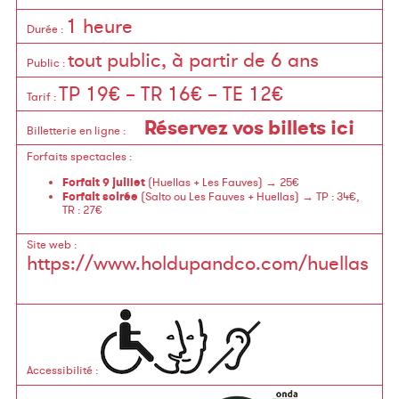
1 heure
Durée
:
tout public, à partir de 6 ans
Public
:
TP 19€ – TR 16€ – TE 12€
Tarif
:
Réservez vos billets ici
Billetterie en ligne
:
Forfaits spectacles
:
Forfait 9 juillet
(Huellas + Les Fauves)
→
25€
Forfait soirée
(Salto ou Les Fauves + Huellas)
→
TP : 34€,
TR : 27€
Site web
:
https://www.holdupandco.com/huellas
Accessibilité
: