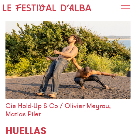
Cie Hold-Up & Co / Olivier Meyrou,
Matias Pilet
HUELLAS