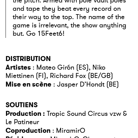
the pitch. Armed with pole vault poles
and tape they beat every record on
their way to the top. The name of the
game is irrelevant, the show anything
but. Go 15Feet6!
DISTRIBUTION
Artistes
: Mateo Girón (ES), Niko
Miettinen (FI), Richard Fox (BE/GB)
Mise en scène
: Jasper D’Hondt (BE)
SOUTIENS
Production :
Tropic Sound Circus vzw &
Le Patineur
Coproduction
: MiramirO